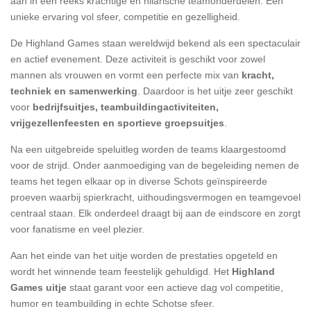
aan in een reeks krachtige en hilarische teamonderdelen. Een
unieke ervaring vol sfeer, competitie en gezelligheid.
De Highland Games staan wereldwijd bekend als een spectaculair
en actief evenement. Deze activiteit is geschikt voor zowel
mannen als vrouwen en vormt een perfecte mix van
kracht,
techniek en samenwerking
. Daardoor is het uitje zeer geschikt
voor
bedrijfsuitjes, teambuildingactiviteiten,
vrijgezellenfeesten en sportieve groepsuitjes
.
Na een uitgebreide speluitleg worden de teams klaargestoomd
voor de strijd. Onder aanmoediging van de begeleiding nemen de
teams het tegen elkaar op in diverse Schots geïnspireerde
proeven waarbij spierkracht, uithoudingsvermogen en teamgevoel
centraal staan. Elk onderdeel draagt bij aan de eindscore en zorgt
voor fanatisme en veel plezier.
Aan het einde van het uitje worden de prestaties opgeteld en
wordt het winnende team feestelijk gehuldigd. Het
Highland
Games uitje
staat garant voor een actieve dag vol competitie,
humor en teambuilding in echte Schotse sfeer.