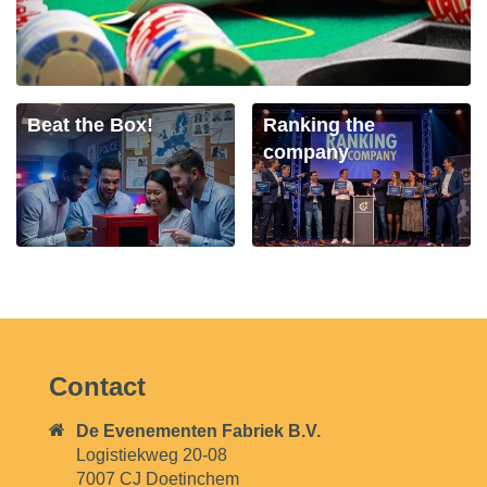
Beat the Box!
Ranking the
company
Contact
De Evenementen Fabriek B.V.
Logistiekweg 20-08
7007 CJ Doetinchem