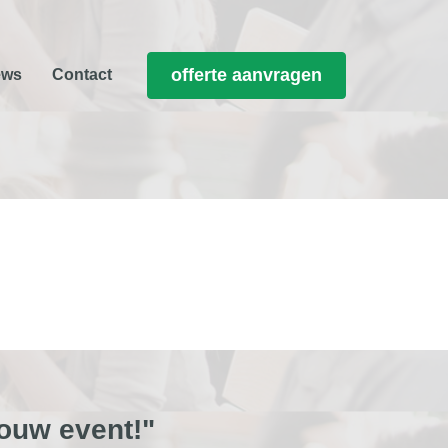
offerte aanvragen
ews
Contact
ouw event!"