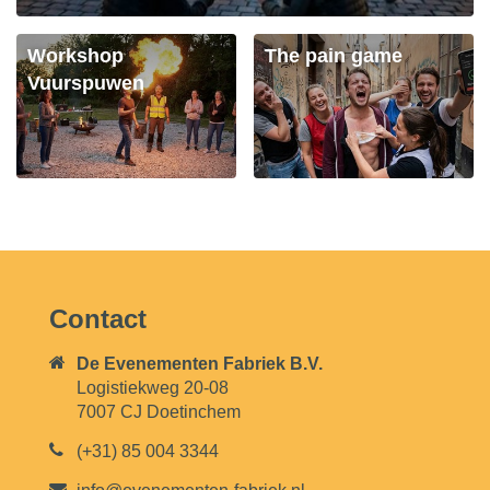
Workshop
The pain game
Vuurspuwen
Contact
De Evenementen Fabriek B.V.
Logistiekweg 20-08
7007 CJ Doetinchem
(+31) 85 004 3344