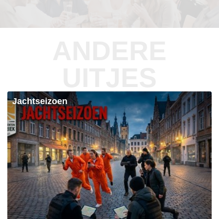
ANDERE
UITJES
Jachtseizoen