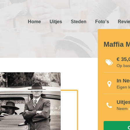
Home
Uitjes
Steden
Foto's
Revi
Maffia 
€ 35,
Op bas
In Ne
Eigen l
Uitje
Neem