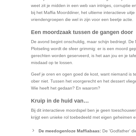
weet zit je midden in een web van intriges, corruptie
bij het Maffia Moorddiner, het ultieme interactieve uitje
vriendengroepen die wel in zijn voor een beetje actie.
Een moordzaak tussen de gangen door
De avond begint onschuldig, maar schijn bedriegt. De M
Plotseling wordt de sfeer grimmig: er is een moord gepl
gerechten worden geserveerd, is het aan jou en je ta
misdaad op te lossen.
Geef je oren en ogen goed de kost, want niemand is te
ober niet. Tussen het voorgerecht en het dessert vlieg
Wie heeft het gedaan? En waarom?
Kruip in de huid van…
Bij dit interactieve moordspel ben je geen toeschouwe
krijgt een unieke rol toebedeeld met eigen geheimen en
De meedogenloze Maffiabaas:
De 'Godfather' di