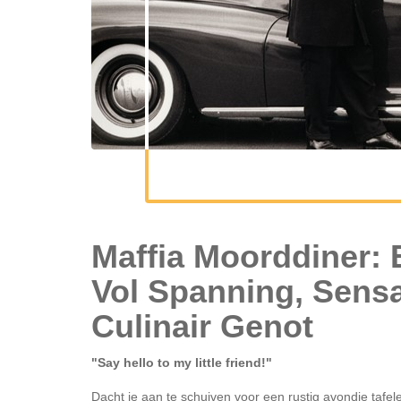
Maffia Moorddiner: Een Avond
Vol Spanning, Sensa
Culinair Genot
"Say hello to my little friend!"
Dacht je aan te schuiven voor een rustig avondje tafele