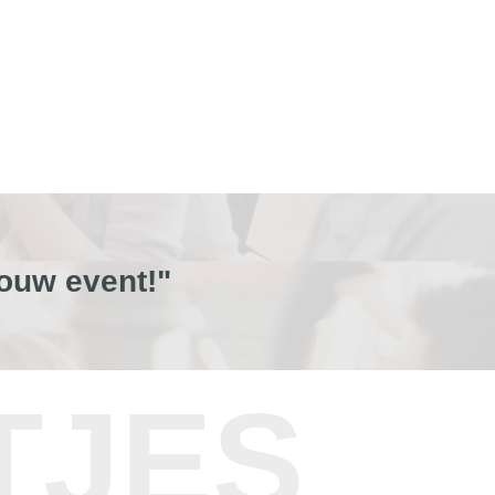
ouw event!"
TJES