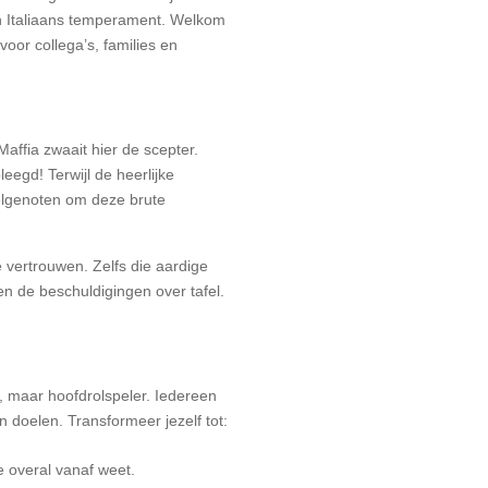
 en Italiaans temperament. Welkom
 voor collega’s, families en
affia zwaait hier de scepter.
eegd! Terwijl de heerlijke
felgenoten om deze brute
 vertrouwen. Zelfs die aardige
en de beschuldigingen over tafel.
r, maar hoofdrolspeler. Iedereen
 doelen. Transformeer jezelf tot:
e overal vanaf weet.