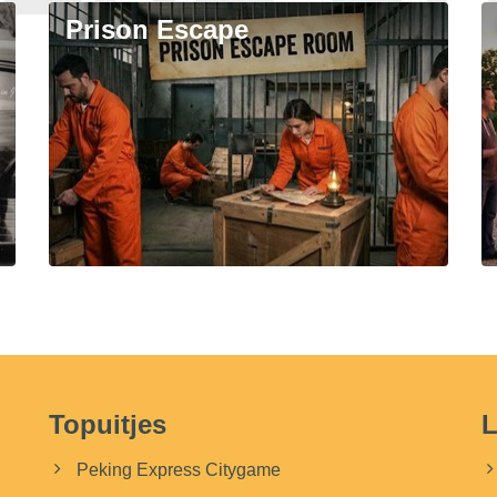
Prison Escape
Topuitjes
L
Peking Express Citygame