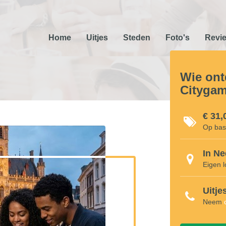
Home
Uitjes
Steden
Foto's
Revi
Wie ont
Cityga
€ 31,
Op bas
In Ne
Eigen l
Uitje
Neem