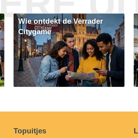
ERE UI
Wie ontdekt de Verrader
Citygame
Topuitjes
L