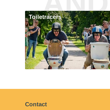
AND
Toiletracers
Contact