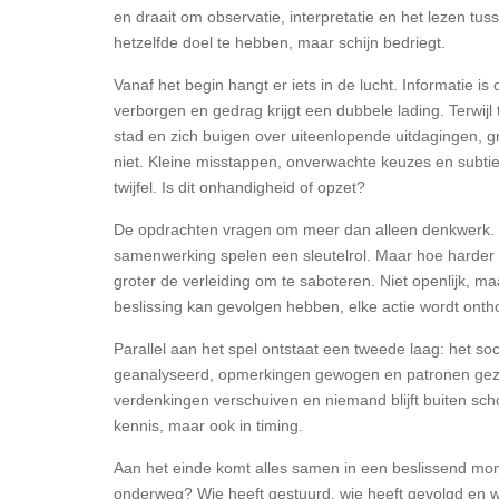
en draait om observatie, interpretatie en het lezen tuss
hetzelfde doel te hebben, maar schijn bedriegt.
Vanaf het begin hangt er iets in de lucht. Informatie is o
verborgen en gedrag krijgt een dubbele lading. Terwijl
stad en zich buigen over uiteenlopende uitdagingen, gr
niet. Kleine misstappen, onverwachte keuzes en subtie
twijfel. Is dit onhandigheid of opzet?
De opdrachten vragen om meer dan alleen denkwerk. Cre
samenwerking spelen een sleutelrol. Maar hoe harder 
groter de verleiding om te saboteren. Niet openlijk, ma
beslissing kan gevolgen hebben, elke actie wordt ont
Parallel aan het spel ontstaat een tweede laag: het soc
geanalyseerd, opmerkingen gewogen en patronen gezo
verdenkingen verschuiven en niemand blijft buiten schot
kennis, maar ook in timing.
Aan het einde komt alles samen in een beslissend mom
onderweg? Wie heeft gestuurd, wie heeft gevolgd en w