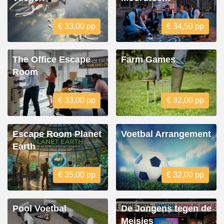
€ 33,00 pp
€ 34,50 pp
The Office Escape
Farm Games
Room
€ 33,00 pp
€ 32,00 pp
Escape Room Planet
Voetbal Arrangement
Earth
€ 35,00 pp
€ 32,00 pp
Pool Voetbal
De Jongens tegen de
Meisjes