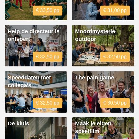
€ 33,50 pp
€ 31,00 pp
Help de directeur is
Moordmysterie
ontvoert
outdoor
€ 32,50 pp
€ 32,50 pp
Speeddaten met
The pain game
collega's
€ 32,50 pp
€ 30,50 pp
De kluis
Maak je eigen
speelfilm