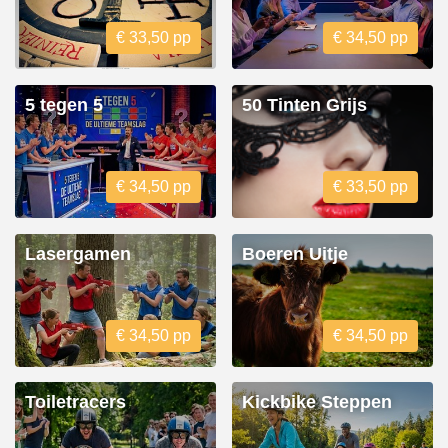
€ 33,50 pp
€ 34,50 pp
5 tegen 5
50 Tinten Grijs
€ 34,50 pp
€ 33,50 pp
Lasergamen
Boeren Uitje
€ 34,50 pp
€ 34,50 pp
Toiletracers
Kickbike Steppen