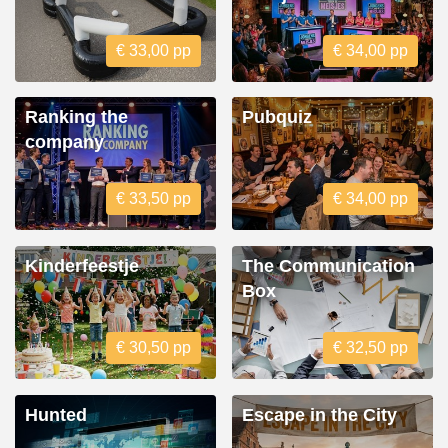
€ 33,00 pp
€ 34,00 pp
Ranking the
Pubquiz
company
€ 33,50 pp
€ 34,00 pp
Kinderfeestje
The Communication
Box
€ 30,50 pp
€ 32,50 pp
Hunted
Escape in the City