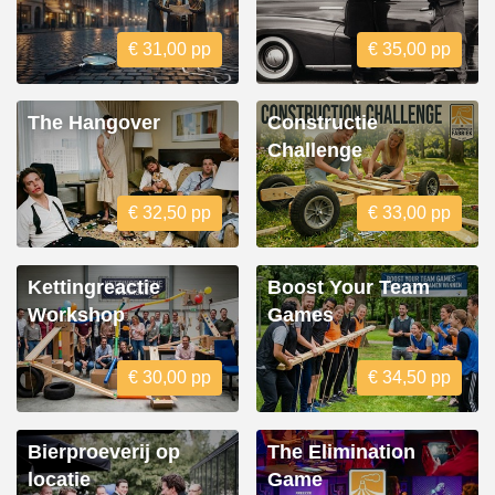
€ 31,00 pp
€ 35,00 pp
The Hangover
Constructie
Challenge
€ 32,50 pp
€ 33,00 pp
Kettingreactie
Boost Your Team
Workshop
Games
€ 30,00 pp
€ 34,50 pp
Bierproeverij op
The Elimination
locatie
Game