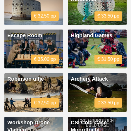
€ 32,50 pp
€ 33,50 pp
Escape Room
Highland Games
€ 35,00 pp
€ 31,50 pp
Robinson uitje
Archery Attack
€ 32,50 pp
€ 33,50 pp
Workshop Drone
CSI Cold Case
Vliegen
Moordtocht