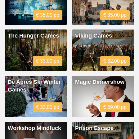
€ 35,00 pp
€ 35,00 pp
The Hunger Games
Viking Games
€ 33,00 pp
€ 32,00 pp
De Après Ski Winter
Magic Dinnershow
Games
€ 33,00 pp
€ 69,00 pp
Workshop Mindfuck
Prison Escape