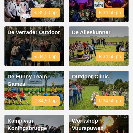
€ 35,00 pp
€ 34,50 pp
De Verrader Outdoor
De Alleskunner
€ 34,50 pp
€ 34,50 pp
De Funny Team
Outdoor Clinic
Games
€ 34,50 pp
€ 34,50 pp
Kamp van
Workshop
Koningsbrugge
Vuurspuwen