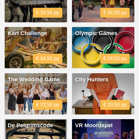
€ 34,50 pp
€ 34,50 pp
Kart Challenge
Olympic Games
€ 34,50 pp
€ 34,50 pp
The Wedding Game
City Hunters
€ 33,50 pp
€ 33,50 pp
De Pelgrimscode
VR Moordspel