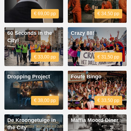
€ 69,00 pp
€ 34,50 pp
60 Seconds in the
Crazy 88!
City!
€ 33,00 pp
€ 31,50 pp
Dropping Project
Foute Bingo
€ 38,00 pp
€ 33,50 pp
De Kroongetuige in
Maffia Moord Diner
the City