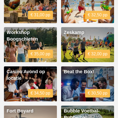
€ 31,00 pp
€ 32,50 pp
Workshop
Zeskamp
Boogschieten
€ 35,00 pp
€ 32,00 pp
Casino Avond op
Beat the Box!
locatie
€ 34,50 pp
€ 30,50 pp
Fort Boyard
Bubble Voetbal-
Bubbelbal