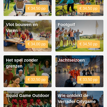
€ 34,50 pp
€ 34,50 pp
Vlot bouwen en
Footgolf
Varen
€ 34,00 pp
€ 34,50 pp
Het spel zonder
Jachtseizoen
grenzen
€ 32,50 pp
€ 33,50 pp
Squid Game Outdoor
Wie ontdekt de
Verrader Citygame