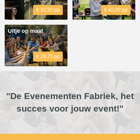
€ 32,50 pp
€ 45,00 pp
Uitje op maat
€ 28,75 pp
"De Evenementen Fabriek, het
succes voor jouw event!"