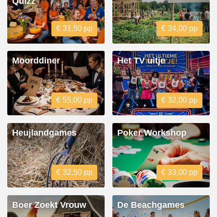
Quizz
€ 31,50 pp
€ 34,00 pp
Moorddiner
Het TV uitje
€ 55,00 pp
€ 32,00 pp
Heujlandgames
Poker Workshop
€ 32,50 pp
€ 33,00 pp
Boer Zoekt Vrouw
De Beachgames