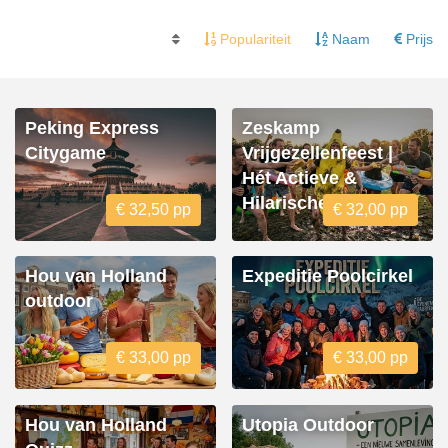
Populariteit
Naam
Prijs
Peking Express
Zeskamp
Citygame
Vrijgezellenfeest |
Hét Actieve &
Hilarische Uitje
€ 32,50 pp
€ 32,00 pp
Hou van Holland
Expeditie Poolcirkel
outdoor
€ 33,00 pp
€ 33,00 pp
Hou van Holland
Utopia Outdoor