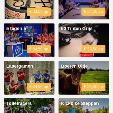
€ 33,50 pp
€ 34,50 pp
5 tegen 5
50 Tinten Grijs
€ 34,50 pp
€ 33,50 pp
Lasergamen
Boeren Uitje
€ 34,50 pp
€ 34,50 pp
Toiletracers
Kickbike Steppen