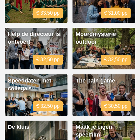
€ 33,50 pp
€ 31,00 pp
Help de directeur is
Moordmysterie
ontvoert
outdoor
€ 32,50 pp
€ 32,50 pp
Speeddaten met
The pain game
collega's
€ 32,50 pp
€ 30,50 pp
De kluis
Maak je eigen
speelfilm