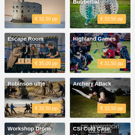
Bubbelbal
€ 32,50 pp
€ 33,50 pp
Escape Room
Highland Games
€ 35,00 pp
€ 31,50 pp
Robinson uitje
Archery Attack
€ 32,50 pp
€ 33,50 pp
Workshop Drone
CSI Cold Case