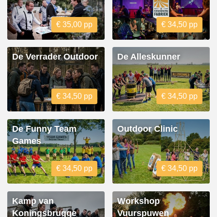
€ 35,00 pp
€ 34,50 pp
De Verrader Outdoor
De Alleskunner
€ 34,50 pp
€ 34,50 pp
De Funny Team
Outdoor Clinic
Games
€ 34,50 pp
€ 34,50 pp
Kamp van
Workshop
Koningsbrugge
Vuurspuwen