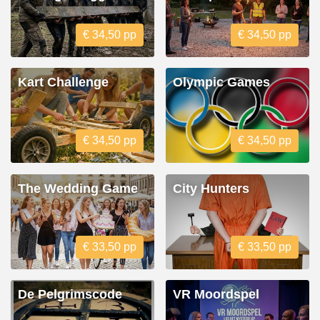
€ 34,50 pp
€ 34,50 pp
Kart Challenge
Olympic Games
€ 34,50 pp
€ 34,50 pp
The Wedding Game
City Hunters
€ 33,50 pp
€ 33,50 pp
De Pelgrimscode
VR Moordspel