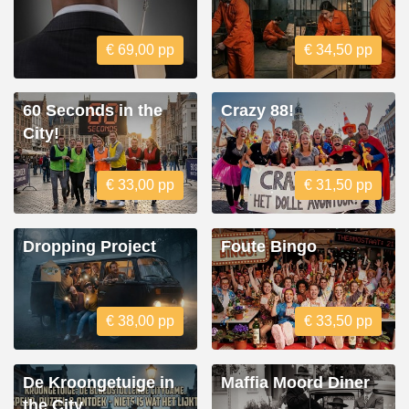
€ 69,00 pp
€ 34,50 pp
60 Seconds in the
Crazy 88!
City!
€ 33,00 pp
€ 31,50 pp
Dropping Project
Foute Bingo
€ 38,00 pp
€ 33,50 pp
De Kroongetuige in
Maffia Moord Diner
the City