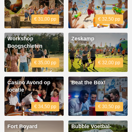
€ 31,00 pp
€ 32,50 pp
Workshop
Zeskamp
Boogschieten
€ 35,00 pp
€ 32,00 pp
Casino Avond op
Beat the Box!
locatie
€ 34,50 pp
€ 30,50 pp
Fort Boyard
Bubble Voetbal-