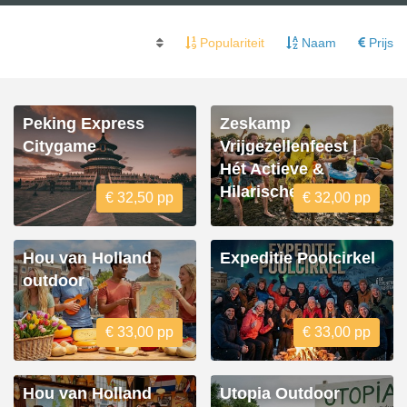
Populariteit
Naam
Prijs
Peking Express
Zeskamp
Citygame
Vrijgezellenfeest |
Hét Actieve &
Hilarische Uitje
€ 32,50 pp
€ 32,00 pp
Hou van Holland
Expeditie Poolcirkel
outdoor
€ 33,00 pp
€ 33,00 pp
Hou van Holland
Utopia Outdoor