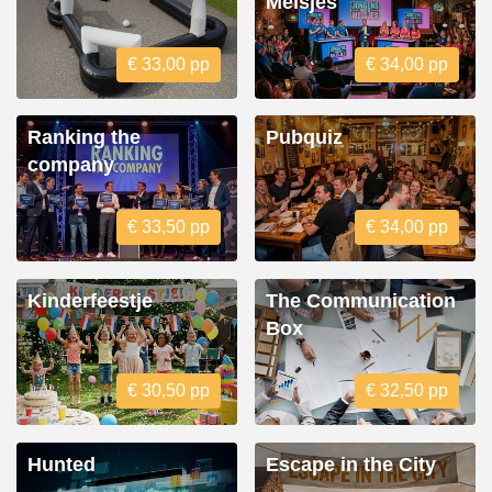
Meisjes
€ 33,00 pp
€ 34,00 pp
Ranking the
Pubquiz
company
€ 33,50 pp
€ 34,00 pp
Kinderfeestje
The Communication
Box
€ 30,50 pp
€ 32,50 pp
Hunted
Escape in the City