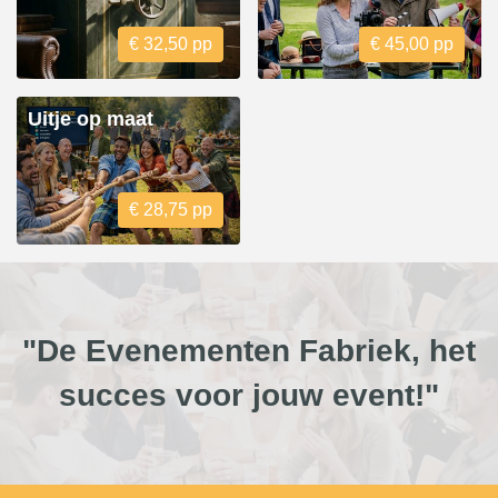
€ 32,50 pp
€ 45,00 pp
Uitje op maat
€ 28,75 pp
"De Evenementen Fabriek, het
succes voor jouw event!"