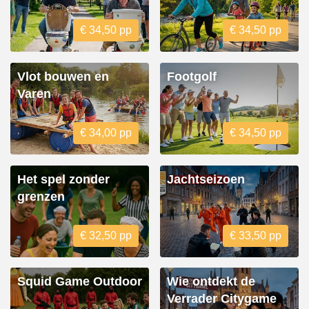
€ 34,50 pp
€ 34,50 pp
Vlot bouwen en
Footgolf
Varen
€ 34,00 pp
€ 34,50 pp
Het spel zonder
Jachtseizoen
grenzen
€ 32,50 pp
€ 33,50 pp
Squid Game Outdoor
Wie ontdekt de
Verrader Citygame