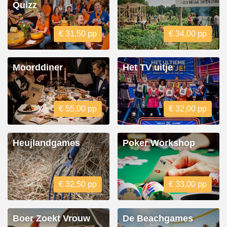
Quizz
€ 31,50 pp
€ 34,00 pp
Moorddiner
Het TV uitje
€ 55,00 pp
€ 32,00 pp
Heujlandgames
Poker Workshop
€ 32,50 pp
€ 33,00 pp
Boer Zoekt Vrouw
De Beachgames