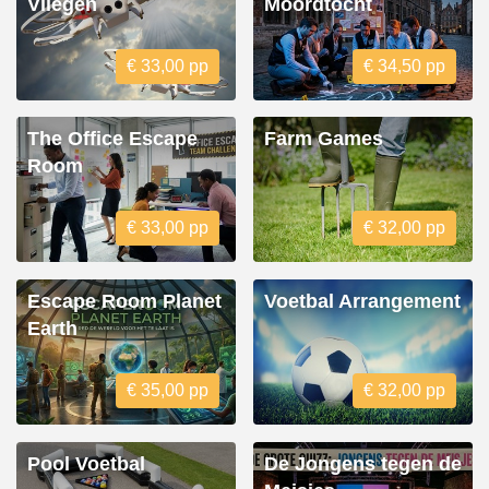
Vliegen
Moordtocht
€ 33,00 pp
€ 34,50 pp
The Office Escape
Farm Games
Room
€ 33,00 pp
€ 32,00 pp
Escape Room Planet
Voetbal Arrangement
Earth
€ 35,00 pp
€ 32,00 pp
Pool Voetbal
De Jongens tegen de